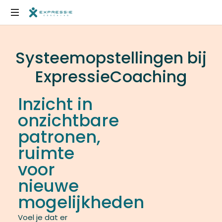
Uit
het
Systeemopstellingen bij
hoofd,
in
ExpressieCoaching
het
lijf,
Inzicht in
soms
hoeft
onzichtbare
het
patronen,
niet
zo
ruimte
ingewikkeld
voor
te
zijn
nieuwe
mogelijkheden
Voel je dat er