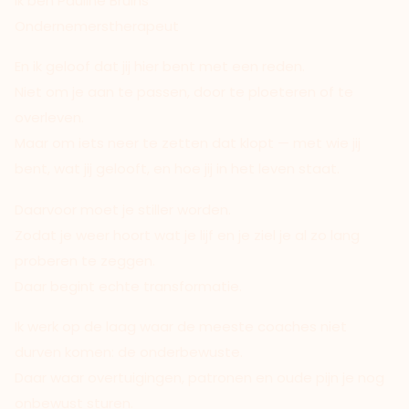
Ik ben Pauline Bruins
Ondernemerstherapeut
En ik geloof dat jij hier bent met een reden.
Niet om je aan te passen, door te ploeteren of te
overleven.
Maar om iets neer te zetten dat klopt — met wie jij
bent, wat jij gelooft, en hoe jij in het leven staat.
Daarvoor moet je stiller worden.
Zodat je weer hoort wat je lijf en je ziel je al zo lang
proberen te zeggen.
Daar begint echte transformatie.
Ik werk op de laag waar de meeste coaches niet
durven komen: de onderbewuste.
Daar waar overtuigingen, patronen en oude pijn je nog
onbewust sturen.