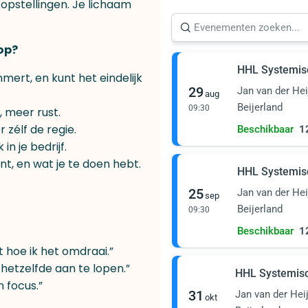
 opstellingen. Je lichaam
 op?
HHL Systemis
mert, en kunt het eindelijk
29
Jan van der Hei
aug
Beijerland
09:30
, meer rust.
 zélf de regie.
Beschikbaar
1
 in je bedrijf.
nt, en wat je te doen hebt.
HHL Systemis
25
Jan van der Hei
sep
Beijerland
09:30
Beschikbaar
1
t hoe ik het omdraai.”
hetzelfde aan te lopen.”
HHL Systemis
n focus.”
31
Jan van der Hei
okt