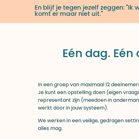
En blijf je tegen jezelf zeggen: "Ik
komt er maar niet uit."
Eén dag. Eén o
In een groep van maximaal 12 deelnemers
Je kunt een opstelling doen (eigen vraag
representant zijn (meedoen in andermans
werkt door in jouw systeem).
We werken in een veilige, gedragen setti
alles mag.