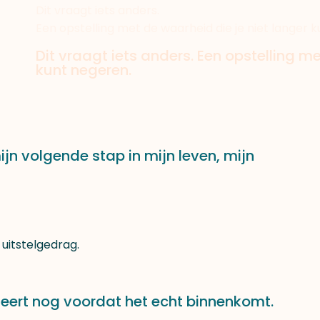
Dit vraagt iets anders.
Een opstelling met de waarheid die je niet langer 
Dit vraagt iets anders. Een opstelling me
kunt negeren.
 mijn volgende stap in mijn leven, mijn
 uitstelgedrag.
teert nog voordat het echt binnenkomt.