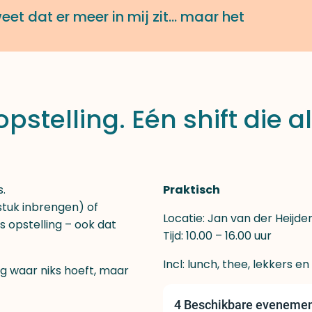
 weet dat er meer in mij zit… maar het
pstelling. Eén shift die a
.
Praktisch
stuk inbrengen) of
Locatie: Jan van der Heijde
 opstelling – ook dat
Tijd: 10.00 – 16.00 uur
Incl: lunch, thee, lekkers e
ng waar niks hoeft, maar
4 Beschikbare eveneme