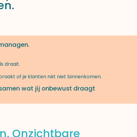
en.
 managen.
s draait.
opraakt of je klanten nét niet binnenkomen.
 samen wat jij onbewust draagt
jn. Onzichtbare