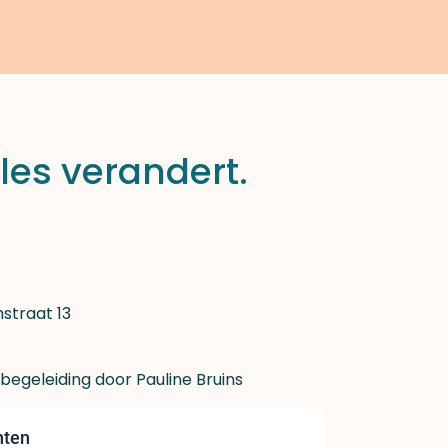
lles verandert.
nstraat 13
n begeleiding door Pauline Bruins
nten