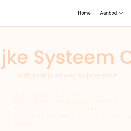
Home
Aanbod
e zijn
ijke Systeem O
Je zit jezelf in de weg. En je weet het.
Je bent goed in wat je doet.
Maar er zit iets tussen jou en je volgende stap.
Iets ouds. Iets wat je al te lang met je meedraagt.
En je kunt het niet oplossen met nóg een coach, n
gesprek.