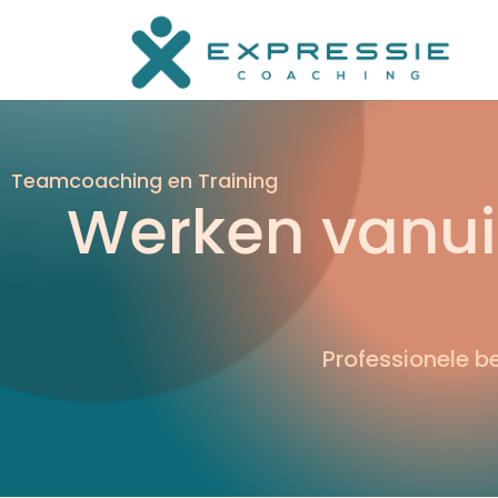
Uit het hoofd, in het lijf, soms hoeft het niet zo ingewikkeld t
Teamcoaching en Training
Werken vanuit
Professionele b