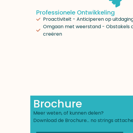
Professionele Ontwikkeling
Proactiviteit - Anticiperen op uitdagi
Omgaan met weerstand - Obstakels 
creëren
Brochure
Meer weten, of kunnen delen?
Download de Brochure… no strings attach