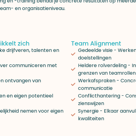
g en -training behaal je concrete resultaten op meerd
 team- en organisatieniveau.
kkelt zich
Team Alignment
jke drijfveren, talenten en
Gedeelde visie - Werken
doelstellingen
iever communiceren met
Heldere rolverdeling - I
grenzen van teamrollen
en ontvangen van
Werkafspraken - Concr
communicatie
en en eigen potentieel
Conflicthantering - Con
zienswijzen
elijkheid nemen voor eigen
Synergie - Elkaar aanvul
kwaliteiten