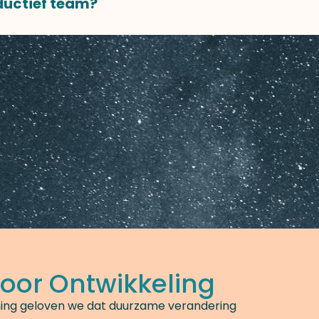
ductief team?
oor Ontwikkeling
ching geloven we dat duurzame verandering