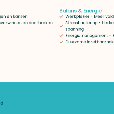
Balans & Energie
ngen en kansen
Werkplezier - Meer voldo
overwinnen en doorbraken
Stresshantering - Herk
spanning
Energiemanagement - Ba
Duurzame inzetbaarheid 
ed