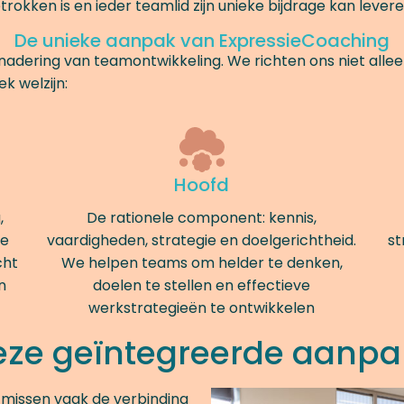
rokken is en ieder teamlid zijn unieke bijdrage kan levere
De unieke aanpak van ExpressieCoaching
enadering van teamontwikkeling. We richten ons niet alle
k welzijn:
Hoofd
,
De rationele component: kennis,
We
vaardigheden, strategie en doelgerichtheid.
st
cht
We helpen teams om helder te denken,
n
doelen te stellen en effectieve
werkstrategieën te ontwikkelen
e geïntegreerde aanpa
 missen vaak de verbinding