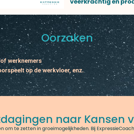
veerkrachtig en pro
Oorzaken
n/of werknemers
orspeelt op de werkvloer, enz.
tdagingen naar Kansen v
en om te zetten in groeimogelijkheden. Bij ExpressieCoa